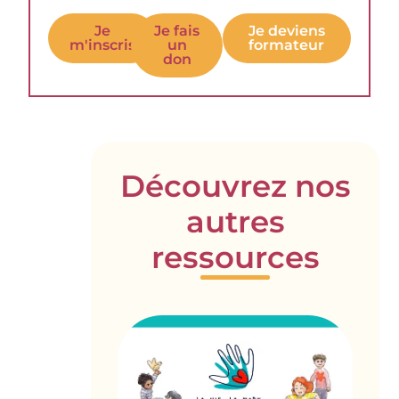
Je
Je fais
Je deviens
m'inscris
un
formateur
don
Découvrez nos
autres
ressources