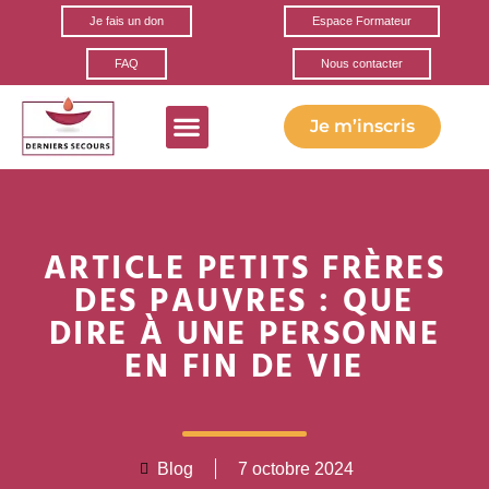
Je fais un don
Espace Formateur
FAQ
Nous contacter
Je m’inscris
Formations gratuites
Ils parlent de nous
Nos partenaires
ARTICLE PETITS FRÈRES
DES PAUVRES : QUE
DIRE À UNE PERSONNE
EN FIN DE VIE
Blog
7 octobre 2024