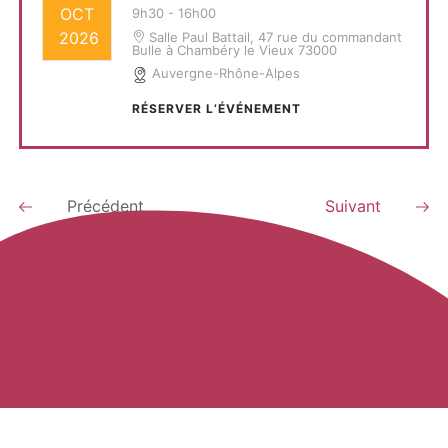
OCT
9h30
-
16h00
2026
Salle Paul Battail, 47 rue du commandant
Bulle à Chambéry le Vieux 73000
Auvergne-Rhône-Alpes
RÉSERVER L’ÉVÉNEMENT
Précédent
Suivant