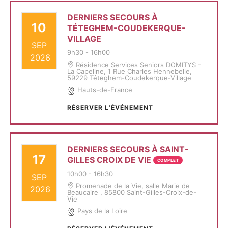
DERNIERS SECOURS À
10
TÉTEGHEM-COUDEKERQUE-
VILLAGE
SEP
9h30
-
16h00
2026
Résidence Services Seniors DOMITYS -
La Capeline, 1 Rue Charles Hennebelle,
59229 Téteghem-Coudekerque-Village
Hauts-de-France
RÉSERVER L’ÉVÉNEMENT
DERNIERS SECOURS À SAINT-
17
GILLES CROIX DE VIE
COMPLET
10h00
-
16h30
SEP
Promenade de la Vie, salle Marie de
2026
Beaucaire , 85800 Saint-Gilles-Croix-de-
Vie
Pays de la Loire