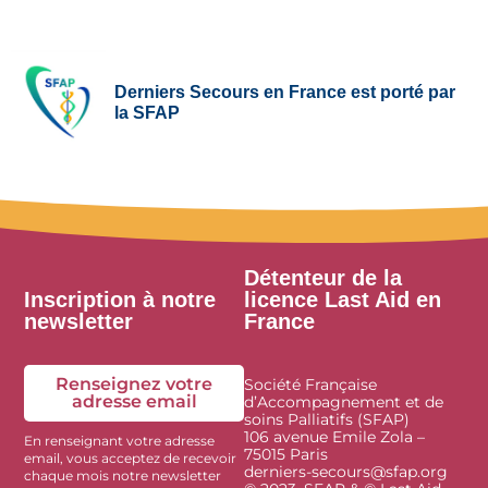
Derniers Secours en France est porté par
la SFAP
Détenteur de la
Inscription à notre
licence Last Aid en
newsletter
France
Renseignez votre
Société Française
adresse email
d’Accompagnement et de
soins Palliatifs (SFAP)
106 avenue Emile Zola –
En renseignant votre adresse
75015 Paris
email, vous acceptez de recevoir
derniers-secours@sfap.org
chaque mois notre newsletter