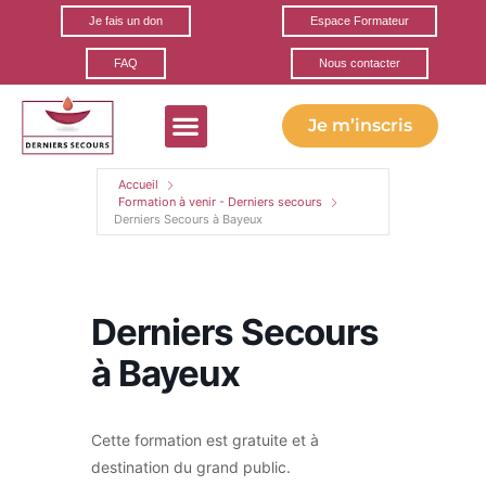
Je fais un don
Espace Formateur
FAQ
Nous contacter
Je m’inscris
Formations gratuites
Ils parlent de nous
Nos partenaires
Accueil
Formation à venir - Derniers secours
Derniers Secours à Bayeux
Derniers Secours
à Bayeux
Cette formation est gratuite et à
destination du grand public.