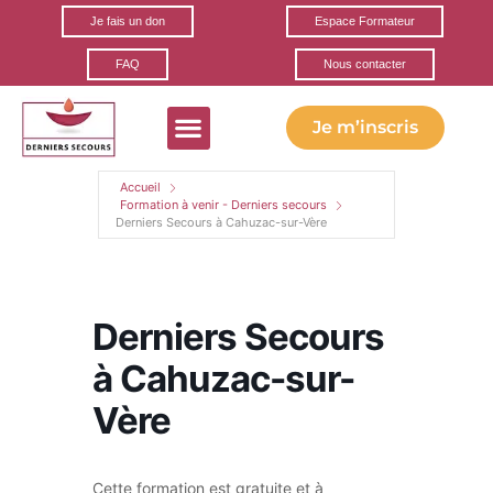
Je fais un don
Espace Formateur
FAQ
Nous contacter
Je m’inscris
Formations gratuites
Ils parlent de nous
Nos partenaires
Accueil
Formation à venir - Derniers secours
Derniers Secours à Cahuzac-sur-Vère
Derniers Secours
à Cahuzac-sur-
Vère
Cette formation est gratuite et à