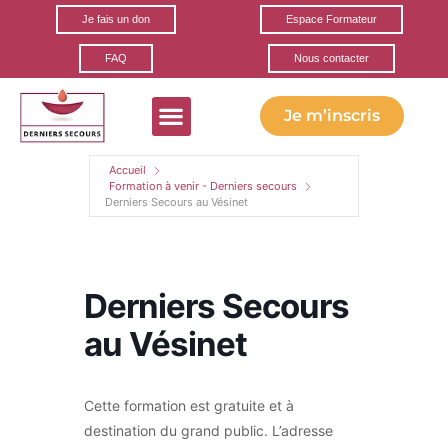
Je fais un don
Espace Formateur
FAQ
Nous contacter
Je m’inscris
Formations gratuites
Ils parlent de nous
Nos partenaires
Accueil
Formation à venir - Derniers secours
Derniers Secours au Vésinet
Derniers Secours
au Vésinet
Cette formation est gratuite et à
destination du grand public. L’adresse