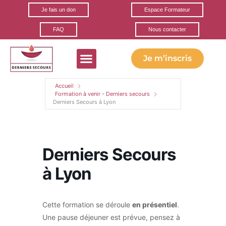
Je fais un don
Espace Formateur
FAQ
Nous contacter
Je m’inscris
Formations gratuites
Ils parlent de nous
Nos partenaires
Accueil
Formation à venir - Derniers secours
Derniers Secours à Lyon
Derniers Secours
à Lyon
Cette formation se déroule
en présentiel
.
Une pause déjeuner est prévue, pensez à