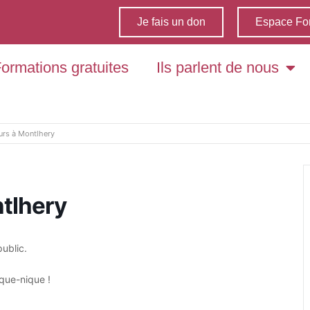
Je fais un don
Espace Fo
ormations gratuites
Ils parlent de nous
urs à Montlhery
tlhery
public.
ique-nique !