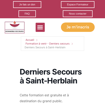
Je fais un don
Espace Formateur
FAQ
Nous contacter
Je m’inscris
Formations gratuites
Ils parlent de nous
Nos partenaires
Accueil
Formation à venir - Derniers secours
Derniers Secours à Saint-Herblain
Derniers Secours
à Saint-Herblain
Cette formation est gratuite et à
destination du grand public.