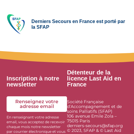
Derniers Secours en France est porté par
la SFAP
Détenteur de la
Inscription à notre
licence Last Aid en
newsletter
France
Renseignez votre
Société Française
adresse email
d’Accompagnement et de
soins Palliatifs (SFAP)
106 avenue Emile Zola –
En renseignant votre adresse
75015 Paris
email, vous acceptez de recevoir
derniers-secours@sfap.org
chaque mois notre newsletter
© 2023, SFAP & © Last Aid
par courrier électronique et vous