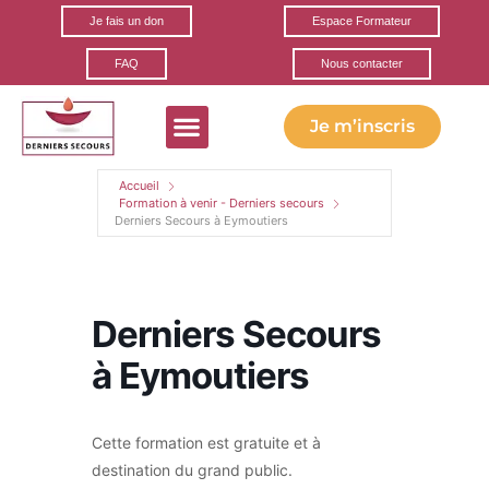
Je fais un don
Espace Formateur
FAQ
Nous contacter
Je m’inscris
Formations gratuites
Ils parlent de nous
Nos partenaires
Accueil
Formation à venir - Derniers secours
Derniers Secours à Eymoutiers
Derniers Secours
à Eymoutiers
Cette formation est gratuite et à
destination du grand public.