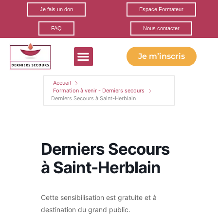
Je fais un don
Espace Formateur
FAQ
Nous contacter
Je m’inscris
Formations gratuites
Ils parlent de nous
Nos partenaires
Accueil
Formation à venir - Derniers secours
Derniers Secours à Saint-Herblain
Derniers Secours
à Saint-Herblain
Cette sensibilisation est gratuite et à
destination du grand public.