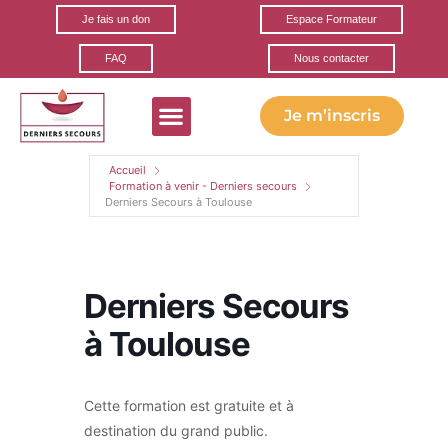
Je fais un don
Espace Formateur
FAQ
Nous contacter
Je m’inscris
Formations gratuites
Ils parlent de nous
Nos partenaires
Accueil
Formation à venir - Derniers secours
Derniers Secours à Toulouse
Derniers Secours
à Toulouse
Cette formation est gratuite et à
destination du grand public.