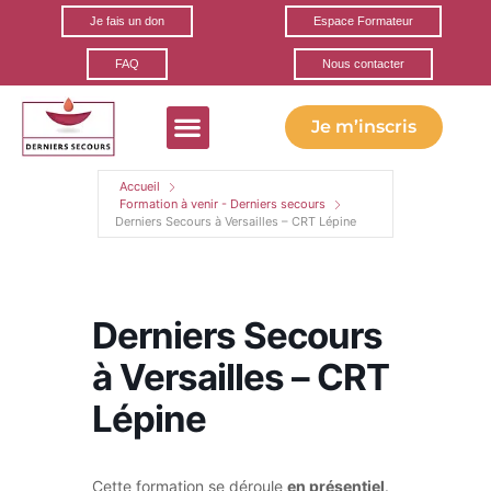
Je fais un don
Espace Formateur
FAQ
Nous contacter
Je m’inscris
Formations gratuites
Ils parlent de nous
Nos partenaires
Accueil
Formation à venir - Derniers secours
Derniers Secours à Versailles – CRT Lépine
Derniers Secours
à Versailles – CRT
Lépine
Cette formation se déroule
en présentiel
.