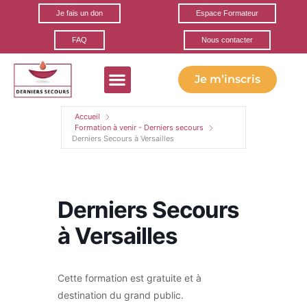
Je fais un don
Espace Formateur
FAQ
Nous contacter
Je m’inscris
Formations gratuites
Ils parlent de nous
Nos partenaires
Accueil
Formation à venir - Derniers secours
Derniers Secours à Versailles
Derniers Secours
à Versailles
Cette formation est gratuite et à
destination du grand public.